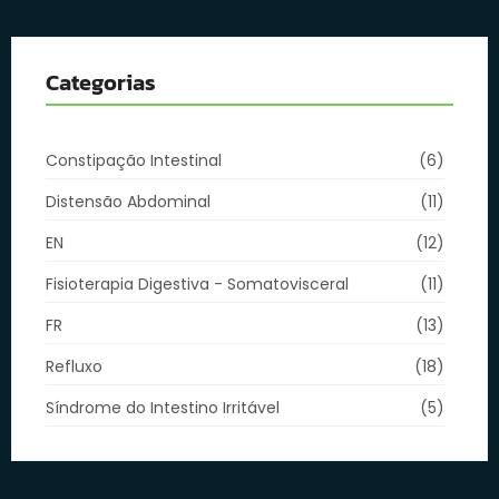
Categorias
Constipação Intestinal
(6)
Distensão Abdominal
(11)
EN
(12)
Fisioterapia Digestiva - Somatovisceral
(11)
FR
(13)
Refluxo
(18)
Síndrome do Intestino Irritável
(5)