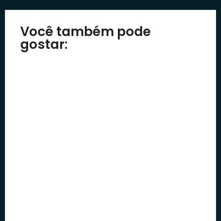
Você também pode
gostar:
Aérophagie : Causes,
Azia Todo Dia: O Que
Symptômes et
Pode Ser e Como Tratar
Traitement Réel
Por
Paulo Bastos
Por
Paulo Bastos