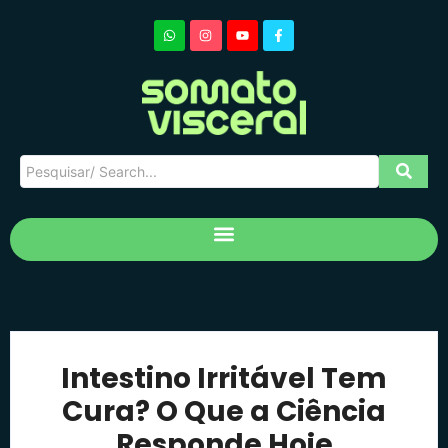
Intestino Irritável Tem
Cura? O Que a Ciência
Responde Hoje