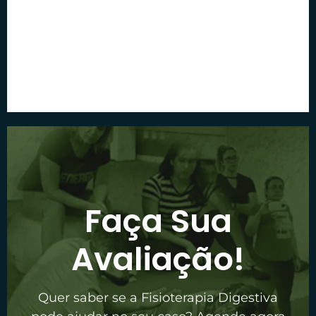
Barriga Estufada: O Que
Ballonné Sans Gaz :
Fazer Para Aliviar de
Pourquoi ? |
Verdade
Somatovisceral
Por
Paulo Bastos
Por
Paulo Bastos
Faça Sua
Avaliação!
Quer saber se a Fisioterapia Digestiva