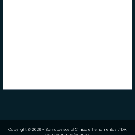
Barriga Estufada: O Que Fazer Para Aliviar de Verdade
22/07/2026
Copyright © 2026 – Somatovisceral Clínica e Treinamentos LTDA.