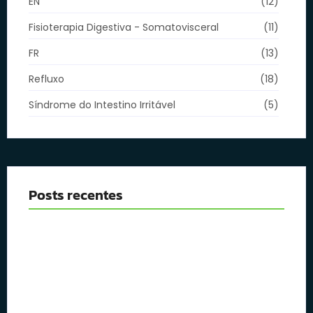
EN
(12)
Fisioterapia Digestiva - Somatovisceral
(11)
FR
(13)
Refluxo
(18)
Síndrome do Intestino Irritável
(5)
Posts recentes