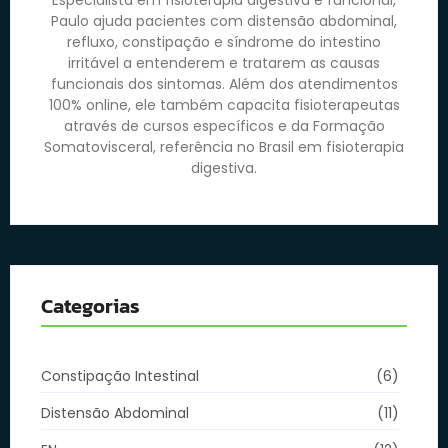
Especialista em fisioterapia digestiva e funcional,
Paulo ajuda pacientes com distensão abdominal,
refluxo, constipação e síndrome do intestino
irritável a entenderem e tratarem as causas
funcionais dos sintomas. Além dos atendimentos
100% online, ele também capacita fisioterapeutas
através de cursos específicos e da Formação
Somatovisceral, referência no Brasil em fisioterapia
digestiva.
Categorias
Constipação Intestinal
(6)
Distensão Abdominal
(11)