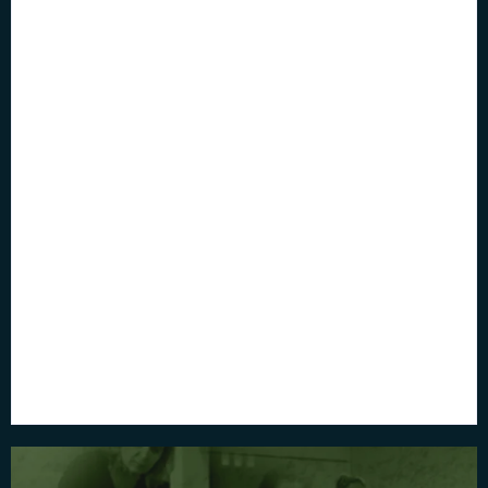
Aérophagie : Causes,
Azia Todo Dia: O Que
Symptômes et
Pode Ser e Como Tratar
Traitement Réel
Por
Paulo Bastos
Por
Paulo Bastos
Barriga Estufada: O Que
Ballonné Sans Gaz :
Fazer Para Aliviar de
Pourquoi ? |
Verdade
Somatovisceral
Por
Paulo Bastos
Por
Paulo Bastos