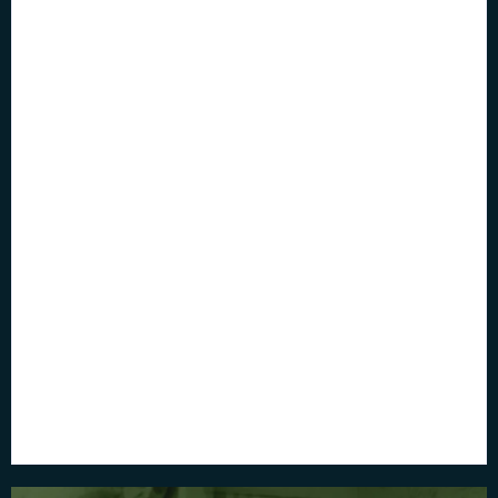
Aérophagie : Causes,
Azia Todo Dia: O Que
Symptômes et
Pode Ser e Como Tratar
Traitement Réel
Por
Paulo Bastos
Por
Paulo Bastos
Barriga Estufada: O Que
Ballonné Sans Gaz :
Fazer Para Aliviar de
Pourquoi ? |
Verdade
Somatovisceral
Por
Paulo Bastos
Por
Paulo Bastos