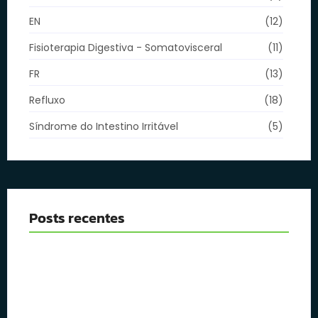
EN
(12)
Fisioterapia Digestiva - Somatovisceral
(11)
FR
(13)
Refluxo
(18)
Síndrome do Intestino Irritável
(5)
Posts recentes